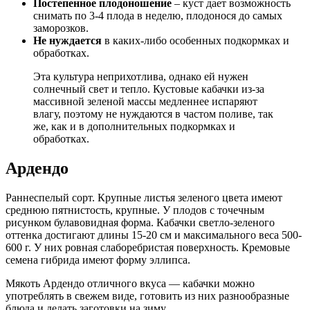
Постепенное плодоношение
– куст дает возможность
снимать по 3-4 плода в неделю, плодонося до самых
заморозков.
Не нуждается
в каких-либо особенных подкормках и
обработках.
Эта культура неприхотлива, однако ей нужен
солнечный свет и тепло. Кустовые кабачки из-за
массивной зеленой массы медленнее испаряют
влагу, поэтому не нуждаются в частом поливе, так
же, как и в дополнительных подкормках и
обработках.
Ардендо
Раннеспелый сорт. Крупные листья зеленого цвета имеют
среднюю пятнистость, крупные. У плодов с точечным
рисунком булавовидная форма. Кабачки светло-зеленого
оттенка достигают длины 15-20 см и максимального веса 500-
600 г. У них ровная слаборебристая поверхность. Кремовые
семена гибрида имеют форму эллипса.
Мякоть Ардендо отличного вкуса — кабачки можно
употреблять в свежем виде, готовить из них разнообразные
блюда и делать заготовки на зиму.