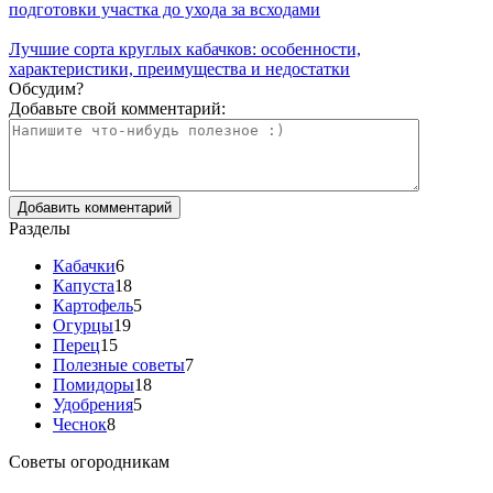
подготовки участка до ухода за всходами
Лучшие сорта круглых кабачков: особенности,
характеристики, преимущества и недостатки
Обсудим?
Добавьте свой комментарий:
Разделы
Кабачки
6
Капуста
18
Картофель
5
Огурцы
19
Перец
15
Полезные советы
7
Помидоры
18
Удобрения
5
Чеснок
8
Советы огородникам